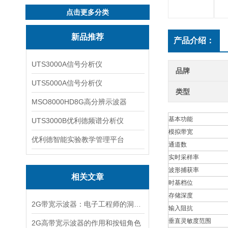
点击更多分类
新品推荐
产品介绍：
UTS3000A信号分析仪
品牌
UTS5000A信号分析仪
类型
MSO8000HD8G高分辨示波器
基本功能
UTS3000B优利德频谱分析仪
模拟带宽
优利德智能实验教学管理平台
通道数
实时采样率
波形捕获率
相关文章
时基档位
存储深度
2G带宽示波器：电子工程师的洞察之眼
输入阻抗
垂直灵敏度范围
2G高带宽示波器的作用和按钮角色