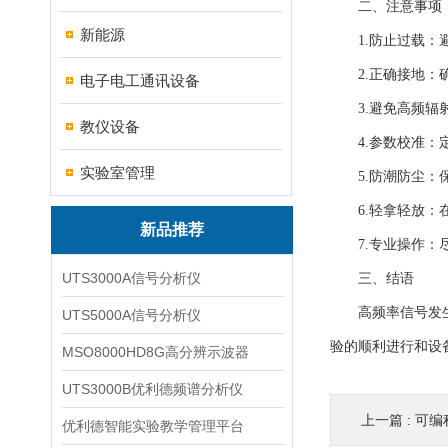
二、注意事项
新能源
1.防止过载：避
2.正确接地：确
电子电工通讯设备
3.避免高频辐射
教仪设备
4.参数校准：定
实验室管理
5.防潮防尘：保
6.轻拿轻放：在
新品推荐
7.专业操作：尽
UTS3000A信号分析仪
三、结语
高频率信号发生器
UTS5000A信号分析仪
验的顺利进行和设
MSO8000HD8G高分辨示波器
UTS3000B优利德频谱分析仪
上一篇 :
可编程
优利德智能实验教学管理平台