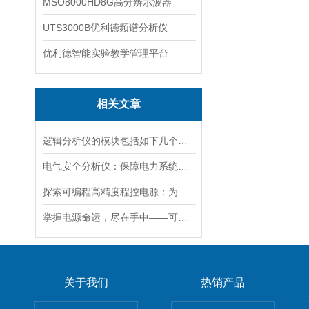
MSO8000HD8G高分辨示波器
UTS3000B优利德频谱分析仪
优利德智能实验教学管理平台
相关文章
逻辑分析仪的模块包括如下几个部分
电气安全分析仪：保障电力系统安全运行的重要工具
探索可编程高精度程控电源：为精密实验注入*能量
掌握电源命运，尽在手中——可编程高精度程控电源
关于我们
热销产品